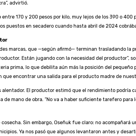
a”, advirtió.
 entre 170 y 200 pesos por kilo, muy lejos de los 390 o 400
sos puestos en secadero cuando hasta abril de 2024 cobráb
tor
s marcas, que —según afirmó— terminan trasladando la pres
roductor. Están jugando con la necesidad del productor”, s
ia prima, lo que debilita aún más la posición del pequeño p
n que encontrar una salida para el producto madre de nuestr
alentador. El productor estimó que el rendimiento podría ca
ta de mano de obra. “No va a haber suficiente tarefero par
e cosecha. Sin embargo, Oseñuk fue claro: no acompañará una
icipios. Ya nos pasó que algunos levantaron antes y desarti