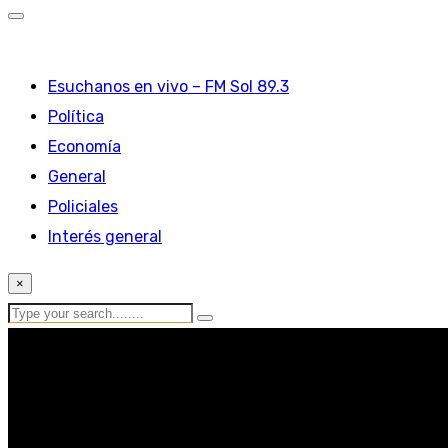
Esuchanos en vivo – FM Sol 89.3
Política
Economía
General
Policiales
Interés general
×