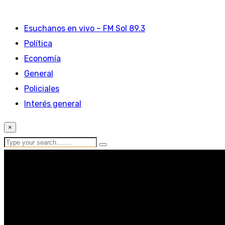
Esuchanos en vivo – FM Sol 89.3
Política
Economía
General
Policiales
Interés general
×