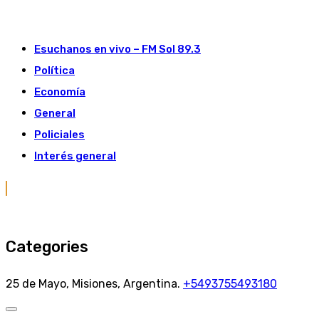
Skip
to
Esuchanos en vivo – FM Sol 89.3
content
Política
Economía
General
Policiales
Interés general
Categories
25 de Mayo, Misiones, Argentina.
+5493755493180