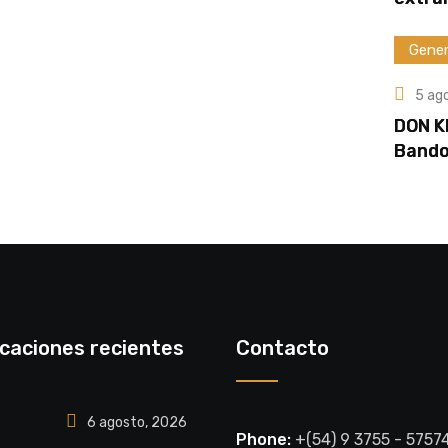
Gener
5 ag
DON K
Bando
icaciones recientes
Contacto
6 agosto, 2026
Phone:
+(54) 9 3755 - 5757