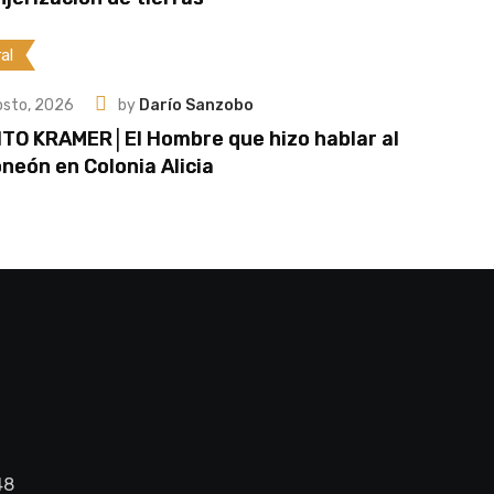
al
osto, 2026
by
Darío Sanzobo
ITO KRAMER│El Hombre que hizo hablar al
neón en Colonia Alicia
48