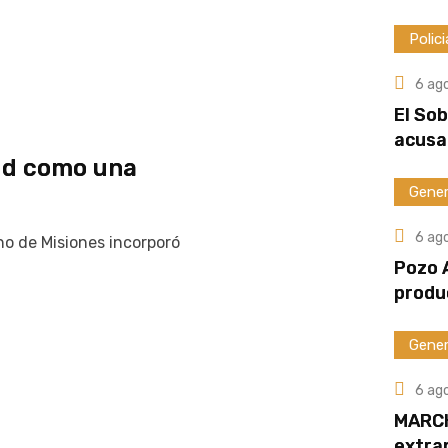
Polici
6 ag
El So
acusa
lud como una
Gener
6 ag
no de Misiones incorporó
Pozo 
produ
Gener
6 ag
MARCH
extran