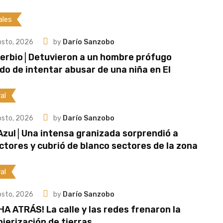
ales
osto, 2026
by
Darío Sanzobo
berbio│Detuvieron a un hombre prófugo
do de intentar abusar de una niña en El
al
osto, 2026
by
Darío Sanzobo
Azul│Una intensa granizada sorprendió a
ctores y cubrió de blanco sectores de la zona
al
osto, 2026
by
Darío Sanzobo
A ATRÁS! La calle y las redes frenaron la
jerización de tierras