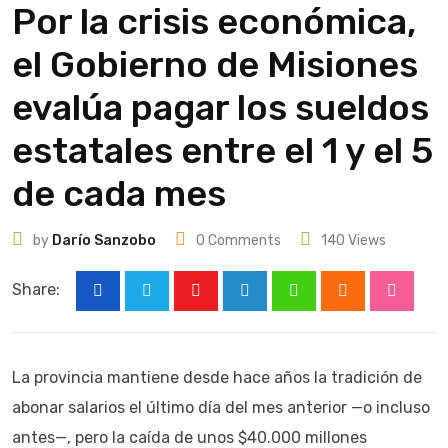
Por la crisis económica,
el Gobierno de Misiones
evalúa pagar los sueldos
estatales entre el 1 y el 5
de cada mes
by
Darío Sanzobo
0
Comments
140
Views
Share:
Youtube
LinkedIn
Whatsapp
Cloud
Stumbl
La provincia mantiene desde hace años la tradición de
abonar salarios el último día del mes anterior —o incluso
antes—, pero la caída de unos $40.000 millones