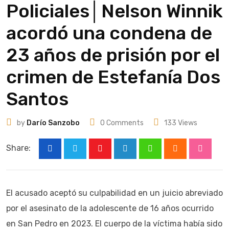
Policiales│Nelson Winnik
acordó una condena de
23 años de prisión por el
crimen de Estefanía Dos
Santos
by
Darío Sanzobo
0
Comments
133
Views
Share:
Youtube
LinkedIn
Whatsapp
Cloud
Stumbl
El acusado aceptó su culpabilidad en un juicio abreviado
por el asesinato de la adolescente de 16 años ocurrido
en San Pedro en 2023. El cuerpo de la víctima había sido