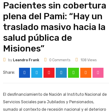
Pacientes sin cobertura
plena del Pami: “Hay un
traslado masivo hacia la
salud pública de
Misiones”
by
Leandro Frank
0
Comments
108
Views
Share:
Youtube
LinkedIn
Whatsapp
Cloud
Stumbl
El desfinanciamiento de Nación al Instituto Nacional de
Servicios Sociales para Jubilados y Pensionados,
sumado al contexto de recesión nacional y el deterioro