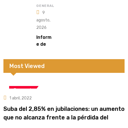
GENERAL
9
agosto,
2026
Inform
e de
Doming
o
Most Viewed
Economía
1 abril, 2022
Suba del 2,85% en jubilaciones: un aumento
que no alcanza frente a la pérdida del
poder adquisitivo