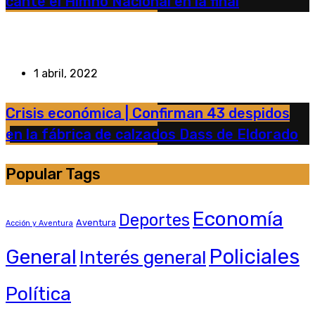
cante el Himno Nacional en la final
1 abril, 2022
Crisis económica | Confirman 43 despidos
en la fábrica de calzados Dass de Eldorado
Popular Tags
Economía
Deportes
Aventura
Acción y Aventura
General
Policiales
Interés general
Política