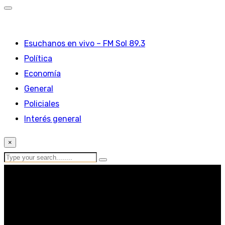
Esuchanos en vivo – FM Sol 89.3
Política
Economía
General
Policiales
Interés general
×