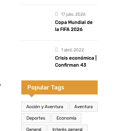
marcan la
diferencia | Por
Fernando
17 julio, 2026
Retamozo
Copa Mundial de
la FIFA 2026
| Crecen las
versiones sobre
quién sería la
1 abril, 2022
artista que cante
Crisis económica |
el Himno Nacional
Confirman 43
en la final
despidos en la
fábrica de
o
calzados Dass de
Popular Tags
Eldorado
Acción y Aventura
Aventura
Deportes
Economía
General
Interés general