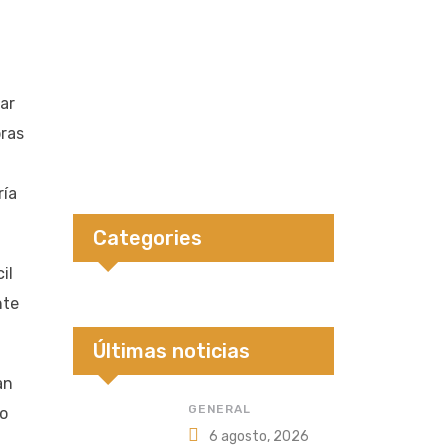
ar
bras
ría
Categories
il
nte
Últimas noticias
an
GENERAL
to
6 agosto, 2026