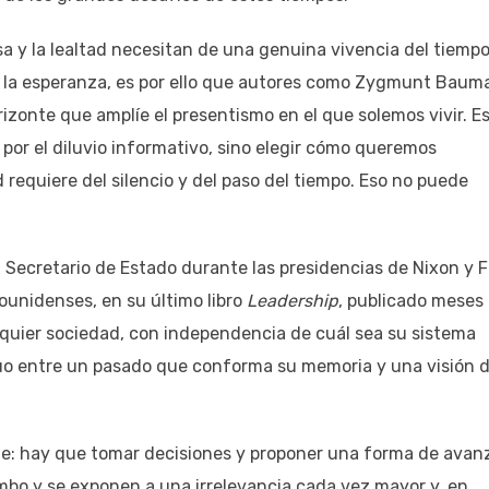
sa y la lealtad necesitan de una genuina vivencia del tiempo
ra la esperanza, es por ello que autores como Zygmunt Baum
izonte que amplíe el presentismo en el que solemos vivir. E
 por el diluvio informativo, sino elegir cómo queremos
iere del silencio y del paso del tiempo. Eso no puede
x Secretario de Estado durante las presidencias de Nixon y 
ounidenses, en su último libro
Leadership
, publicado meses
quier sociedad, con independencia de cuál sea su sistema
tuo entre un pasado que conforma su memoria y una visión d
ble: hay que tomar decisiones y proponer una forma de avanz
rumbo y se exponen a una irrelevancia cada vez mayor y, en