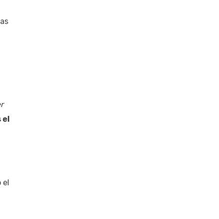
las
r
 el
 el