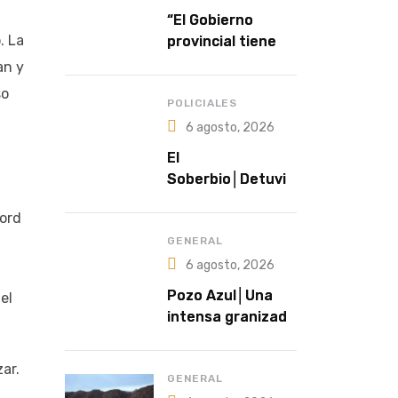
“El Gobierno
. La
provincial tiene a
la salud como una
an y
política
so
prioritaria”
POLICIALES
6 agosto, 2026
El
Soberbio│Detuvie
ron a un hombre
Ford
prófugo acusado
de intentar
GENERAL
abusar de una
6 agosto, 2026
niña en El
Pozo Azul│Una
el
Soberbio
intensa granizada
sorprendió a
productores y
ar.
cubrió de blanco
GENERAL