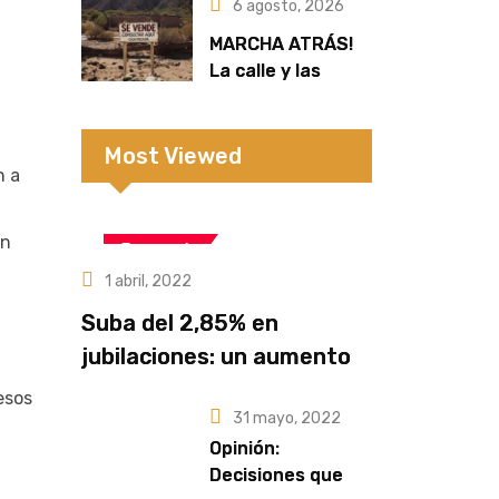
sectores de la
6 agosto, 2026
zona rural
MARCHA ATRÁS!
La calle y las
redes frenaron la
extranjerización
de tierras
Most Viewed
n a
ón
Economía
1 abril, 2022
Suba del 2,85% en
jubilaciones: un aumento
que no alcanza frente a la
esos
31 mayo, 2022
pérdida del poder
Opinión:
adquisitivo
Decisiones que