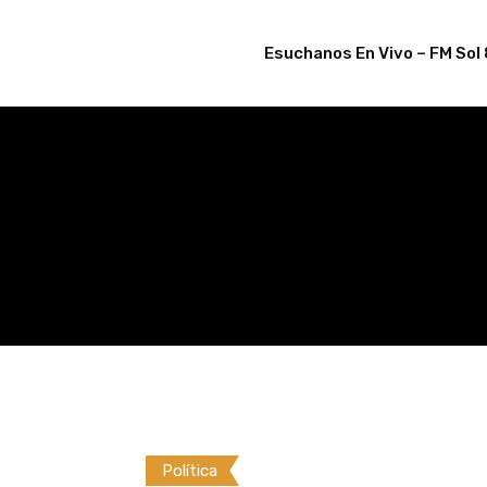
Skip
to
Esuchanos En Vivo – FM Sol 
content
Política