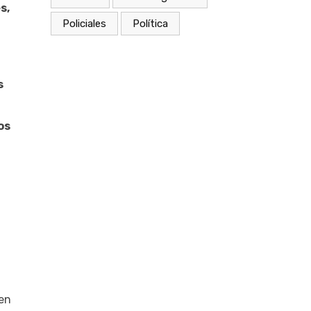
s,
Policiales
Política
s
os
 en