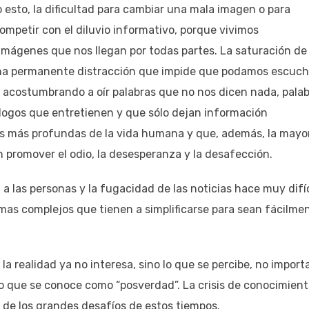
esto, la dificultad para cambiar una mala imagen o para
ompetir con el diluvio informativo, porque vivimos
 imágenes que nos llegan por todas partes. La saturación de
na permanente distracción que impide que podamos escuch
 acostumbrando a oír palabras que no nos dicen nada, pala
logos que entretienen y que sólo dejan información
es más profundas de la vida humana y que, además, la mayo
in promover el odio, la desesperanza y la desafección.
 las personas y la fugacidad de las noticias hace muy difíc
mas complejos que tienen a simplificarse para sean fácilme
a realidad ya no interesa, sino lo que se percibe, no import
 lo que se conoce como “posverdad”. La crisis de conocimien
o de los grandes desafíos de estos tiempos.