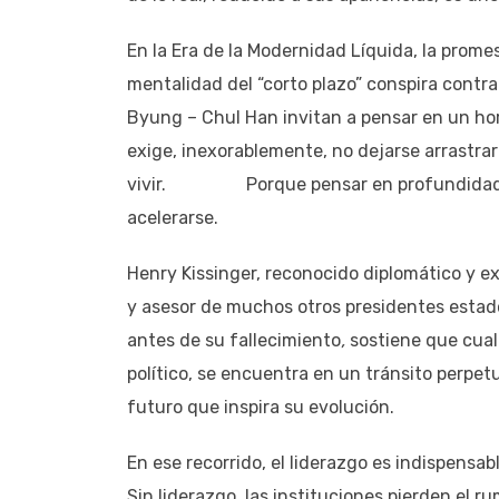
En la Era de la Modernidad Líquida, la prome
mentalidad del “corto plazo” conspira cont
Byung – Chul Han invitan a pensar en un hor
exige, inexorablemente, no dejarse arrastrar
vivir. Porque pensar en profundidad requ
acelerarse.
Henry Kissinger, reconocido diplomático y e
y asesor de muchos otros presidentes estad
antes de su fallecimiento
,
sostiene que cual
político, se encuentra en un tránsito perpe
futuro que inspira su evolución.
En ese recorrido, el liderazgo es indispensa
Sin liderazgo, las instituciones pierden el 