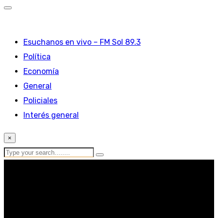
Esuchanos en vivo – FM Sol 89.3
Política
Economía
General
Policiales
Interés general
×