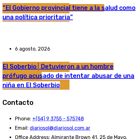
“El Gobierno provincial tiene a la salud como
una política prioritaria”
6 agosto, 2026
El Soberbio│Detuvieron a un hombre
prófugo acusado de intentar abusar de una
niña en El Soberbio
Contacto
Phone:
+(54) 9 3755 - 575748
Email:
diariosol@diariosol.com.ar
Office Address:
Almirante Brown 41, 25 de Mayo,