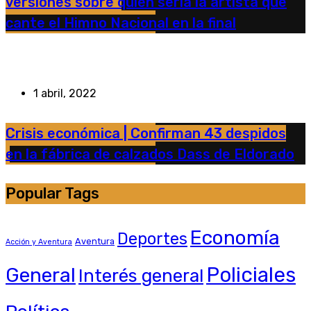
versiones sobre quién sería la artista que
cante el Himno Nacional en la final
1 abril, 2022
Crisis económica | Confirman 43 despidos
en la fábrica de calzados Dass de Eldorado
Popular Tags
Economía
Deportes
Aventura
Acción y Aventura
General
Policiales
Interés general