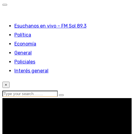
Esuchanos en vivo – FM Sol 89.3
Política
Economía
General
Policiales
Interés general
×