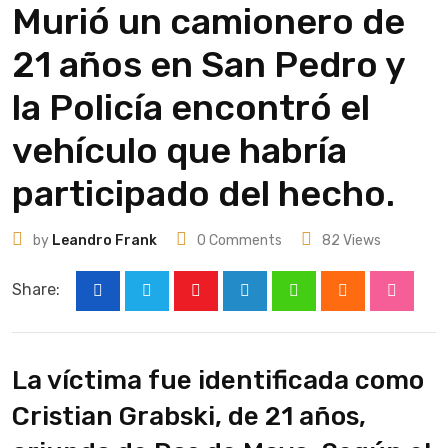
Murió un camionero de
21 años en San Pedro y
la Policía encontró el
vehículo que habría
participado del hecho.
by
Leandro Frank
0
Comments
82
Views
Share:
Youtube
LinkedIn
Whatsapp
Cloud
Stumbl
La víctima fue identificada como
Cristian Grabski, de 21 años,