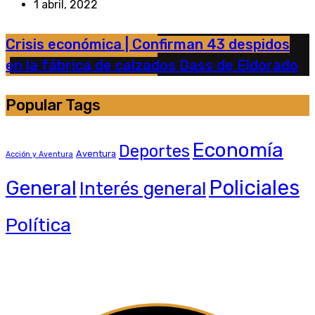
1 abril, 2022
Crisis económica | Confirman 43 despidos
en la fábrica de calzados Dass de Eldorado
Popular Tags
Economía
Deportes
Aventura
Acción y Aventura
General
Policiales
Interés general
Política