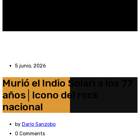
5 junio, 2026
Murió el Indio Solari a los 77
años│Icono del rock
nacional
by
Darío Sanzobo
0
Comments