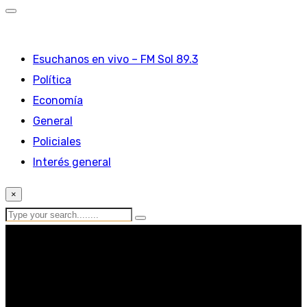
Esuchanos en vivo – FM Sol 89.3
Política
Economía
General
Policiales
Interés general
×