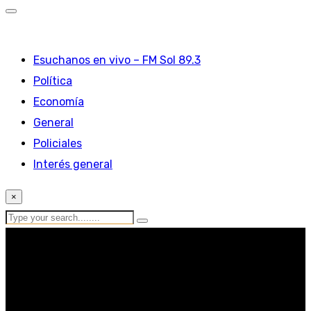
Esuchanos en vivo – FM Sol 89.3
Política
Economía
General
Policiales
Interés general
×