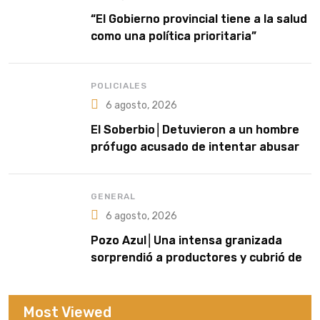
“El Gobierno provincial tiene a la salud
como una política prioritaria”
POLICIALES
6 agosto, 2026
El Soberbio│Detuvieron a un hombre
prófugo acusado de intentar abusar
de una niña en El Soberbio
GENERAL
6 agosto, 2026
Pozo Azul│Una intensa granizada
sorprendió a productores y cubrió de
blanco sectores de la zona rural
Most Viewed