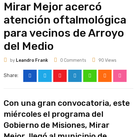
Mirar Mejor acercó
atención oftalmológica
para vecinos de Arroyo
del Medio
by
Leandro Frank
0
Comments
90
Views
Share:
Youtube
LinkedIn
Whatsapp
Cloud
Stumbl
Con una gran convocatoria, este
miércoles el programa del
Gobierno de Misiones, Mirar
Mejor, llegó al municipio de