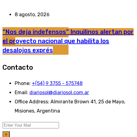
8 agosto, 2026
“Nos deja indefensos” Inquilinos alertan por
el proyecto nacional que habilita los
desalojos exprés
Contacto
Phone:
+(54) 9 3755 - 575748
Email:
diariosol@diariosol.com.ar
Office Address:
Almirante Brown 41, 25 de Mayo,
Misiones, Argentina
>