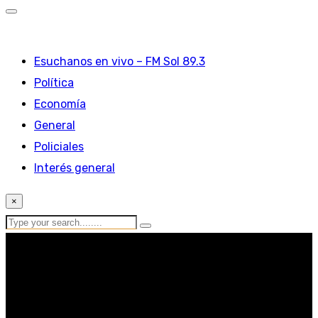
Esuchanos en vivo – FM Sol 89.3
Política
Economía
General
Policiales
Interés general
×