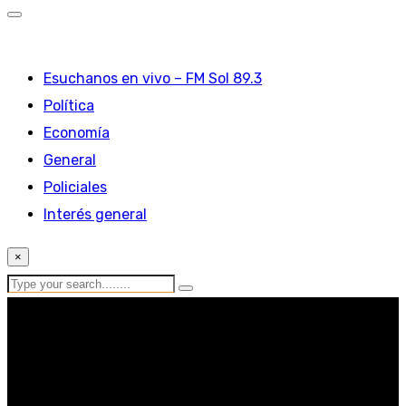
Esuchanos en vivo – FM Sol 89.3
Política
Economía
General
Policiales
Interés general
×