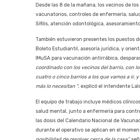
Desde las 8 de la mañana, los vecinos de los
vacunatorios, controles de enfermería, salud 
Sífilis, atención odontológica, asesoramiento
También estuvieron presentes los puestos de
Boleto Estudiantil, asesoría jurídica, y orie
IMuSA para vacunación antirrábica, desparas
coordinado con los vecinos del barrio, con l
cuatro o cinco barrios a los que vamos a ir,
más lo necesitan “
, explicó el intendente Lal
El equipo de trabajo incluye médicos clínico
salud mental, junto a enfermería para control
las dosis del Calendario Nacional de Vacun
durante el operativo se aplican en el momen
posibilidad de resolver cerca de la casa”,
seña