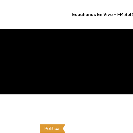
Skip
to
Esuchanos En Vivo – FM Sol 
content
Política