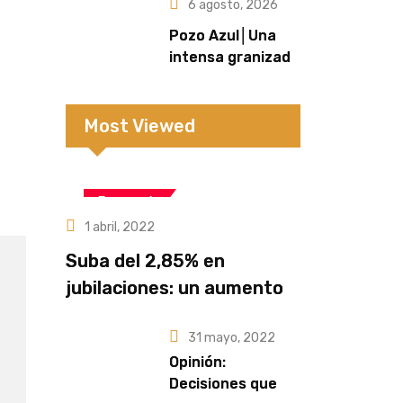
abusar de una
6 agosto, 2026
niña en El
Pozo Azul│Una
Soberbio
intensa granizada
sorprendió a
productores y
cubrió de blanco
Most Viewed
sectores de la
zona rural
Economía
1 abril, 2022
Suba del 2,85% en
jubilaciones: un aumento
que no alcanza frente a la
31 mayo, 2022
pérdida del poder
Opinión:
adquisitivo
Decisiones que