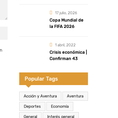
marcan la
diferencia | Por
Fernando
17 julio, 2026
Retamozo
Copa Mundial de
la FIFA 2026
| Crecen las
versiones sobre
quién sería la
1 abril, 2022
un
artista que cante
Crisis económica |
el Himno Nacional
Confirman 43
en la final
despidos en la
fábrica de
calzados Dass de
Popular Tags
Eldorado
Acción y Aventura
Aventura
Deportes
Economía
General
Interés general