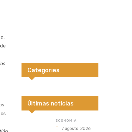
,
ad,
 de
los
Categories
Últimas noticias
as
dos
ECONOMÍA
7 agosto, 2026
tión