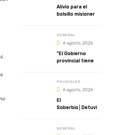
Alivio para el
bolsillo misionero |
Buscan unificar
deudas familiares
con cuotas
GENERAL
accesibles y
6 agosto, 2026
tasas del 35%
“El Gobierno
s,
provincial tiene a
la salud como una
os
política
prioritaria”
POLICIALES
6 agosto, 2026
 no
El
Soberbio│Detuvie
ron a un hombre
prófugo acusado
de intentar
GENERAL