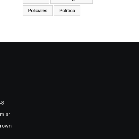
Policiales
Política
48
om.ar
Brown