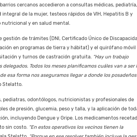
 barrios cercanos accedieron a consultas médicas, pediatría
integral de la mujer, testeos rápidos de VIH, Hepatitis B y
 nutricional y en salud mental.
 gestión de trámites (DNI, Certificado Único de Discapacid
ntación en programas de tierra y hábitat) y el quirófano móvil
itación y turnos de castración gratuita.
“Hay un trabajo
os delegados. Todos los meses planificamos cuáles van a ser 
 y de esa forma nos aseguramos llegar a donde los posadeños
o Stelatto.
s, pediatras, odontólogos, nutricionistas y profesionales de
es de presión, glucemia, peso y talla, y la aplicación de tod
ación, incluyendo Dengue y Gripe. Los medicamentos receta
to sin costo.
“En estos operativos los vecinos tienen la
la Stelatto.
“Porque en ese resolver también incluye la ges