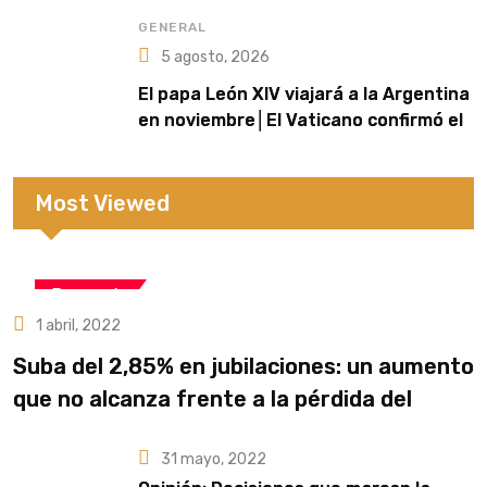
nacional rife nuestro territorio”,
afirmó
GENERAL
5 agosto, 2026
El papa León XIV viajará a la Argentina
en noviembre│El Vaticano confirmó el
itinerario de una histórica visita de
tres días
Most Viewed
Economía
1 abril, 2022
Suba del 2,85% en jubilaciones: un aumento
que no alcanza frente a la pérdida del
poder adquisitivo
31 mayo, 2022