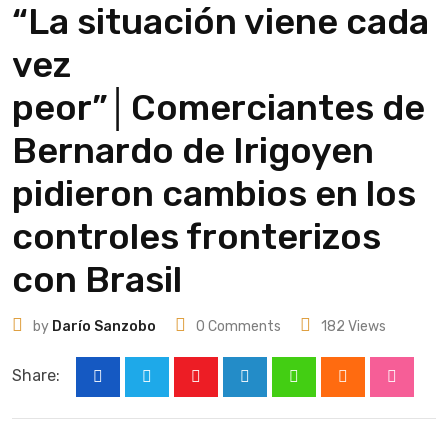
“La situación viene cada
vez
peor”│Comerciantes de
Bernardo de Irigoyen
pidieron cambios en los
controles fronterizos
con Brasil
by
Darío Sanzobo
0
Comments
182
Views
Share:
Youtube
LinkedIn
Whatsapp
Cloud
Stumbl