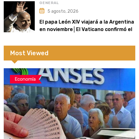
afirmó
GENERAL
5 agosto, 2026
El papa León XIV viajará a la Argentina
en noviembre│El Vaticano confirmó el
itinerario de una histórica visita de
tres días
Most Viewed
Economía