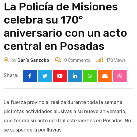
La Policía de Misiones
celebra su 170°
aniversario con un acto
central en Posadas
by
Darío Sanzobo
0
Comments
178
Views
Share:
Youtube
LinkedIn
Whatsapp
Cloud
Stumbl
La fuerza provincial realiza durante toda la semana
distintas actividades alusivas a su nuevo aniversario,
que tendrá su acto central este viernes en Posadas. No
se suspenderá por lluvias