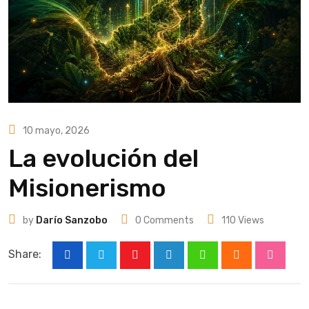
10 mayo, 2026
La evolución del
Misionerismo
by
Darío Sanzobo
0
Comments
110
Views
Share:
Youtube
LinkedIn
Whatsapp
Cloud
Stumbl