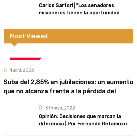
Carlos Sartori│”Los senadores
misioneros tienen la oportunidad
histórica de impedir que el Gobierno
nacional rife nuestro territorio”,
afirmó
Most Viewed
Economía
1 abril, 2022
Suba del 2,85% en jubilaciones: un aumento
que no alcanza frente a la pérdida del
poder adquisitivo
31 mayo, 2022
Opinión: Decisiones que marcan la
diferencia | Por Fernando Retamozo