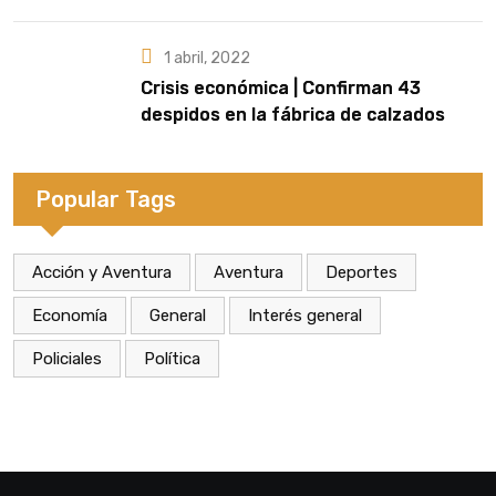
artista que cante el Himno Nacional en
la final
1 abril, 2022
Crisis económica | Confirman 43
despidos en la fábrica de calzados
Dass de Eldorado
Popular Tags
Acción y Aventura
Aventura
Deportes
Economía
General
Interés general
Policiales
Política