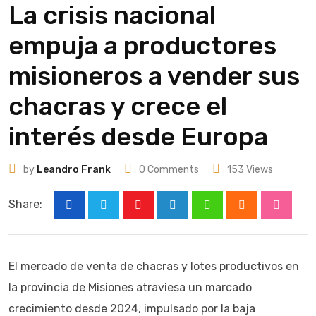
La crisis nacional
empuja a productores
misioneros a vender sus
chacras y crece el
interés desde Europa
by
Leandro Frank
0
Comments
153
Views
Share:
Youtube
LinkedIn
Whatsapp
Cloud
Stumbl
El mercado de venta de chacras y lotes productivos en
la provincia de Misiones atraviesa un marcado
crecimiento desde 2024, impulsado por la baja