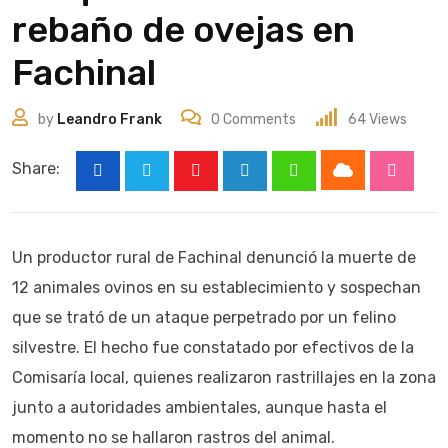
rebaño de ovejas en
Fachinal
by
Leandro Frank
0
Comments
64
Views
Share:
Cloud
Youtube
LinkedIn
Whatsapp
Stumbl
Un productor rural de Fachinal denunció la muerte de
12 animales ovinos en su establecimiento y sospechan
que se trató de un ataque perpetrado por un felino
silvestre. El hecho fue constatado por efectivos de la
Comisaría local, quienes realizaron rastrillajes en la zona
junto a autoridades ambientales, aunque hasta el
momento no se hallaron rastros del animal.