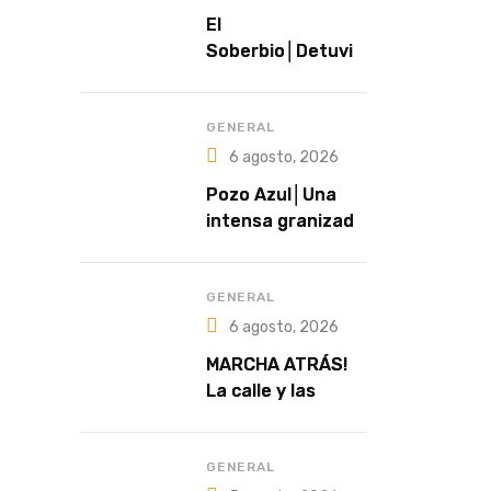
El
Soberbio│Detuvie
ron a un hombre
prófugo acusado
de intentar
GENERAL
abusar de una
6 agosto, 2026
niña en El
Pozo Azul│Una
Soberbio
intensa granizada
sorprendió a
productores y
cubrió de blanco
GENERAL
sectores de la
6 agosto, 2026
zona rural
MARCHA ATRÁS!
La calle y las
redes frenaron la
extranjerización
de tierras
GENERAL