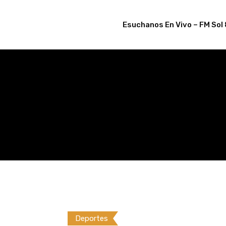
Skip
to
Esuchanos En Vivo – FM Sol 
content
Deportes