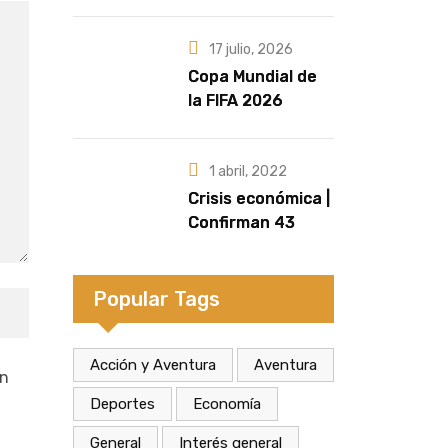
marcan la
diferencia | Por
Fernando
17 julio, 2026
Retamozo
Copa Mundial de
la FIFA 2026
| Crecen las
versiones sobre
quién sería la
1 abril, 2022
artista que cante
Crisis económica |
el Himno Nacional
Confirman 43
en la final
despidos en la
fábrica de
calzados Dass de
Popular Tags
Eldorado
Acción y Aventura
Aventura
un
Deportes
Economía
General
Interés general