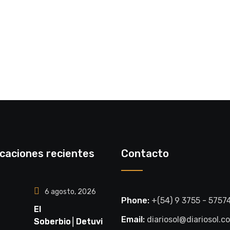
icaciones recientes
Contacto
6 agosto, 2026
Phone:
+(54) 9 3755 - 5757
El
Email:
diariosol@diariosol.c
Soberbio│Detuvie