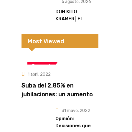
5 agosto, 2026
DON KITO
KRAMER│El
Hombre que hizo
hablar al
Bandoneón en
Most Viewed
Colonia Alicia
Economía
1 abril, 2022
Suba del 2,85% en
jubilaciones: un aumento
que no alcanza frente a la
31 mayo, 2022
pérdida del poder
Opinión:
adquisitivo
Decisiones que