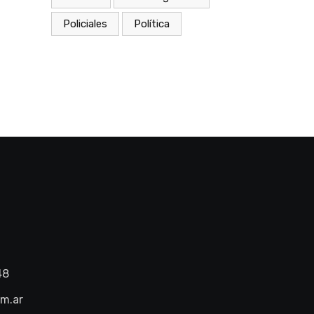
Policiales
Política
48
om.ar