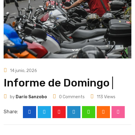
14 junio, 2026
Informe de Domingo│
by
Darío Sanzobo
0
Comments
113
Views
Share:
Youtube
LinkedIn
Whatsapp
Cloud
Stumbl