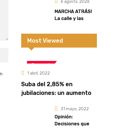
sectores de la
6 agosto, 2026
zona rural
MARCHA ATRÁS!
La calle y las
redes frenaron la
extranjerización
de tierras
Most Viewed
Economía
1 abril, 2022
un
Suba del 2,85% en
jubilaciones: un aumento
que no alcanza frente a la
31 mayo, 2022
pérdida del poder
Opinión:
adquisitivo
Decisiones que