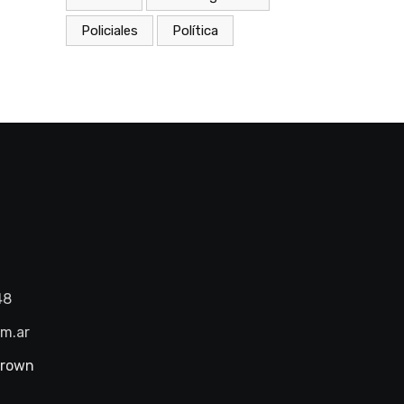
Policiales
Política
48
om.ar
Brown