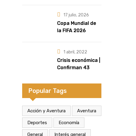
marcan la
diferencia | Por
Fernando
17 julio, 2026
Retamozo
Copa Mundial de
la FIFA 2026
| Crecen las
versiones sobre
quién sería la
1 abril, 2022
artista que cante
Crisis económica |
el Himno Nacional
Confirman 43
en la final
despidos en la
fábrica de
calzados Dass de
Popular Tags
Eldorado
Acción y Aventura
Aventura
Deportes
Economía
General
Interés general