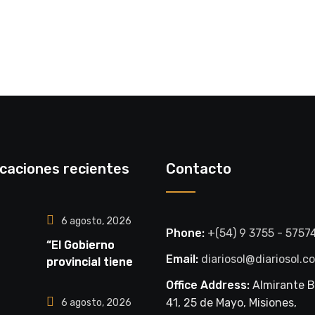
icaciones recientes
Contacto
6 agosto, 2026
Phone:
+(54) 9 3755 - 5757
“El Gobierno
Email:
diariosol@diariosol.c
provincial tiene a
la salud como una
Office Address:
Almirante 
política
41, 25 de Mayo, Misiones,
6 agosto, 2026
prioritaria”