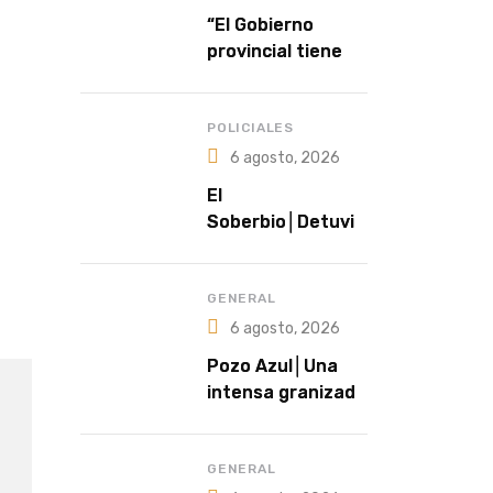
“El Gobierno
provincial tiene a
la salud como una
política
prioritaria”
POLICIALES
6 agosto, 2026
El
Soberbio│Detuvie
ron a un hombre
prófugo acusado
de intentar
GENERAL
abusar de una
6 agosto, 2026
niña en El
Pozo Azul│Una
Soberbio
intensa granizada
sorprendió a
productores y
cubrió de blanco
GENERAL