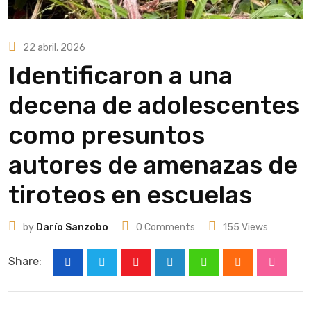
22 abril, 2026
Identificaron a una
decena de adolescentes
como presuntos
autores de amenazas de
tiroteos en escuelas
by
Darío Sanzobo
0
Comments
155
Views
Share:
Youtube
LinkedIn
Whatsapp
Cloud
Stumbl