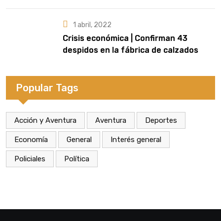
artista que cante el Himno Nacional en
la final
1 abril, 2022
Crisis económica | Confirman 43
despidos en la fábrica de calzados
Dass de Eldorado
Popular Tags
Acción y Aventura
Aventura
Deportes
Economía
General
Interés general
Policiales
Política