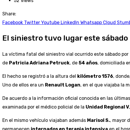
52
Views
Share:
Facebook
Twitter
Youtube
LinkedIn
Whatsapp
Cloud
Stum
El siniestro tuvo lugar este sábado
La víctima fatal del siniestro vial ocurrido este sábado po
de
Patricia Adriana Petruck
, de
54 años
, domiciliada 
El hecho se registró a la altura del
kilómetro 1576
, donde
Uno de ellos era un
Renault Logan
, en el que viajaba la 
De acuerdo a la información oficial conocida en las última
examinada por el médico policial de la
Unidad Regional V
En el mismo vehículo viajaban además
Marisol S.
, mayor 
permanecen
internados en terapia intensiva
en el hos