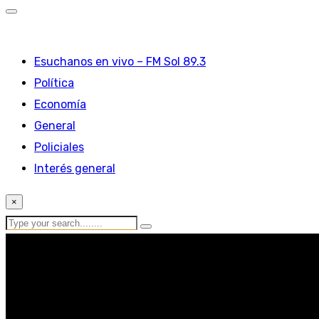
Esuchanos en vivo – FM Sol 89.3
Política
Economía
General
Policiales
Interés general
×