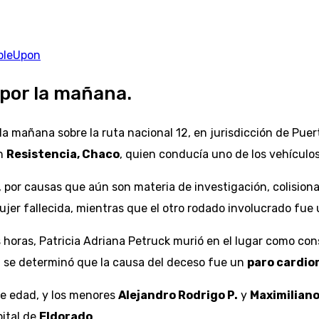
bleUpon
 por la mañana.
r la mañana sobre la ruta nacional 12, en jurisdicción de Pue
en
Resistencia, Chaco
, quien conducía uno de los vehículos
, por causas que aún son materia de investigación, colisio
mujer fallecida, mientras que el otro rodado involucrado fue
s horas, Patricia Adriana Petruck murió en el lugar como co
, se determinó que la causa del deceso fue un
paro cardio
de edad, y los menores
Alejandro Rodrigo P.
y
Maximiliano
pital de
Eldorado
.