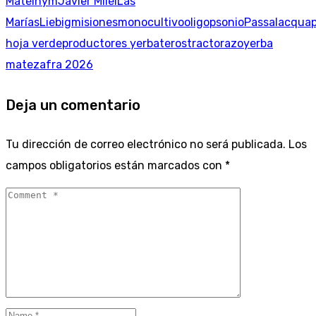
Mate
inym
Javier Milei
Las
Marías
Liebig
misiones
monocultivo
oligopsonio
Passalacqua
hoja verde
productores yerbateros
tractorazo
yerba
mate
zafra 2026
Deja un comentario
Tu dirección de correo electrónico no será publicada.
Los
campos obligatorios están marcados con
*