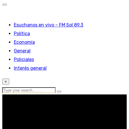
Esuchanos en vivo – FM Sol 89.3
Política
Economía
General
Policiales
Interés general
×