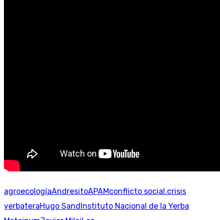
agroecología
Andresito
APAM
conflicto social.
crisis
yerbatera
Hugo Sand
Instituto Nacional de la Yerba