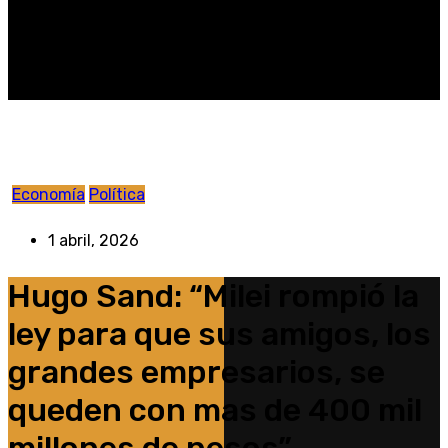
Economía
Política
1 abril, 2026
Hugo Sand: “Milei rompió la
ley para que sus amigos, los
grandes empresarios, se
queden con mas de 400 mil