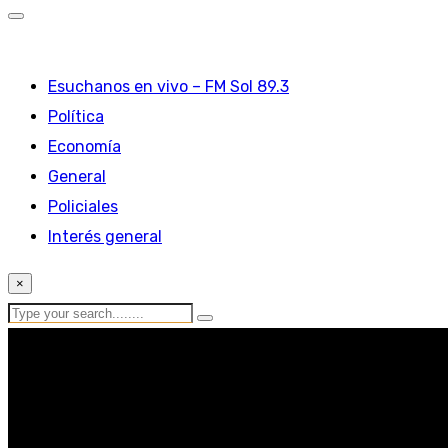
Esuchanos en vivo – FM Sol 89.3
Política
Economía
General
Policiales
Interés general
×