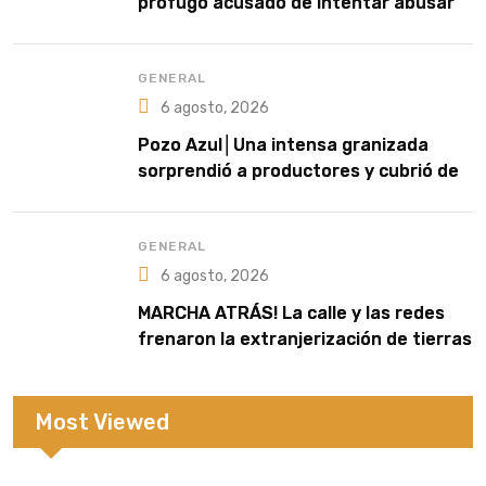
prófugo acusado de intentar abusar
de una niña en El Soberbio
GENERAL
6 agosto, 2026
Pozo Azul│Una intensa granizada
sorprendió a productores y cubrió de
blanco sectores de la zona rural
GENERAL
6 agosto, 2026
MARCHA ATRÁS! La calle y las redes
frenaron la extranjerización de tierras
Most Viewed