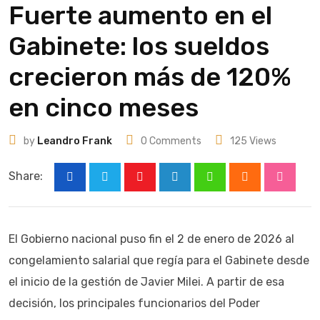
Fuerte aumento en el
Gabinete: los sueldos
crecieron más de 120%
en cinco meses
by
Leandro Frank
0
Comments
125
Views
Share:
Youtube
LinkedIn
Whatsapp
Cloud
Stumbl
El Gobierno nacional puso fin el 2 de enero de 2026 al
congelamiento salarial que regía para el Gabinete desde
el inicio de la gestión de Javier Milei. A partir de esa
decisión, los principales funcionarios del Poder