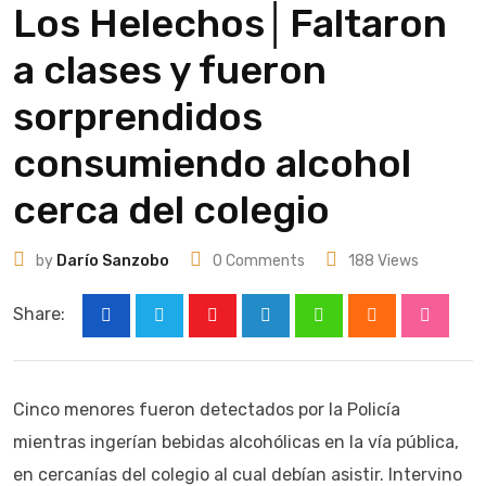
Los Helechos│Faltaron
a clases y fueron
sorprendidos
consumiendo alcohol
cerca del colegio
by
Darío Sanzobo
0
Comments
188
Views
Share:
Youtube
LinkedIn
Whatsapp
Cloud
Stumbl
Cinco menores fueron detectados por la Policía
mientras ingerían bebidas alcohólicas en la vía pública,
en cercanías del colegio al cual debían asistir. Intervino