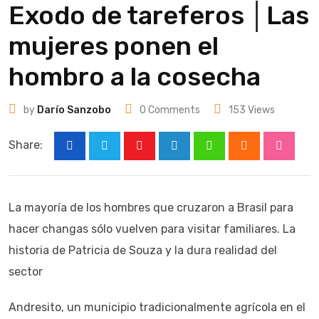
Exodo de tareferos │Las
mujeres ponen el
hombro a la cosecha
by
Darío Sanzobo
0
Comments
153
Views
Share:
Youtube
LinkedIn
Whatsapp
Cloud
Stumbl
La mayoría de los hombres que cruzaron a Brasil para
hacer changas sólo vuelven para visitar familiares. La
historia de Patricia de Souza y la dura realidad del
sector
Andresito, un municipio tradicionalmente agrícola en el