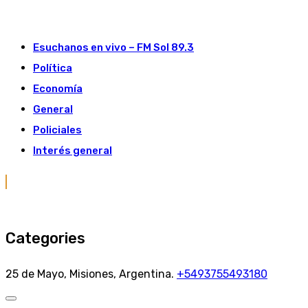
Skip
to
Esuchanos en vivo – FM Sol 89.3
content
Política
Economía
General
Policiales
Interés general
Categories
25 de Mayo, Misiones, Argentina.
+5493755493180