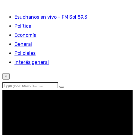
Esuchanos en vivo – FM Sol 89.3
Política
Economía
General
Policiales
Interés general
×