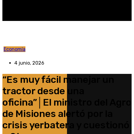
Economía
4 junio, 2026
“Es muy fácil manejar un
tractor desde una
oficina”│El ministro del Agro
de Misiones alertó por la
crisis yerbatera y cuestionó