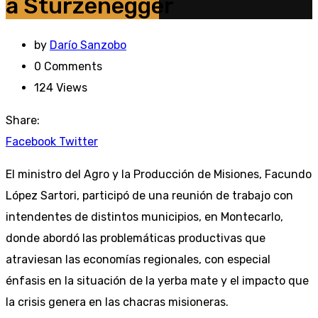
a Sturzenegger
by
Darío Sanzobo
0
Comments
124
Views
Share:
Youtube
LinkedIn
Whatsapp
Cloud
StumbleUpon
Facebook
Twitter
El ministro del Agro y la Producción de Misiones, Facundo
López Sartori, participó de una reunión de trabajo con
intendentes de distintos municipios, en Montecarlo,
donde abordó las problemáticas productivas que
atraviesan las economías regionales, con especial
énfasis en la situación de la yerba mate y el impacto que
la crisis genera en las chacras misioneras.