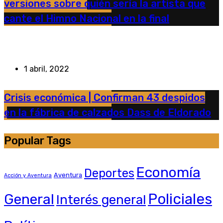
versiones sobre quién sería la artista que
cante el Himno Nacional en la final
1 abril, 2022
Crisis económica | Confirman 43 despidos
en la fábrica de calzados Dass de Eldorado
Popular Tags
Economía
Deportes
Aventura
Acción y Aventura
General
Policiales
Interés general