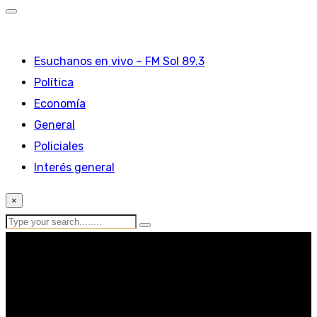
Esuchanos en vivo – FM Sol 89.3
Política
Economía
General
Policiales
Interés general
×