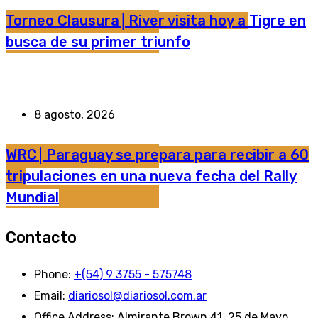
Torneo Clausura│River visita hoy a Tigre en
busca de su primer triunfo
8 agosto, 2026
WRC│Paraguay se prepara para recibir a 60
tripulaciones en una nueva fecha del Rally
Mundial
Contacto
Phone:
+(54) 9 3755 - 575748
Email:
diariosol@diariosol.com.ar
Office Address:
Almirante Brown 41, 25 de Mayo,