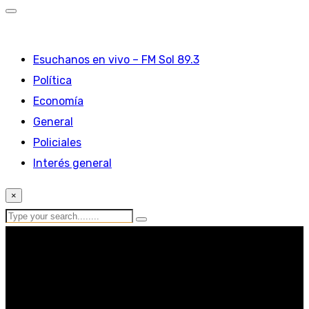
Esuchanos en vivo – FM Sol 89.3
Política
Economía
General
Policiales
Interés general
×