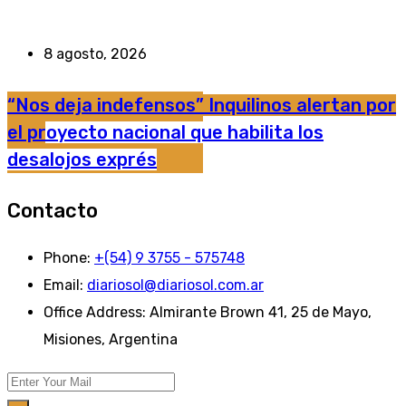
8 agosto, 2026
“Nos deja indefensos” Inquilinos alertan por
el proyecto nacional que habilita los
desalojos exprés
Contacto
Phone:
+(54) 9 3755 - 575748
Email:
diariosol@diariosol.com.ar
Office Address:
Almirante Brown 41, 25 de Mayo,
Misiones, Argentina