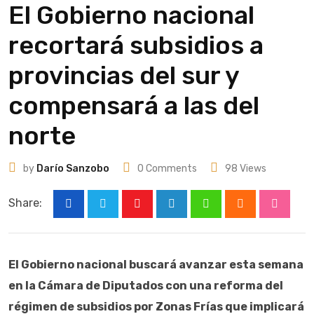
El Gobierno nacional
recortará subsidios a
provincias del sur y
compensará a las del
norte
by
Darío Sanzobo
0
Comments
98
Views
Share:
Youtube
LinkedIn
Whatsapp
Cloud
Stumbl
El Gobierno nacional buscará avanzar esta semana
en la Cámara de Diputados con una reforma del
régimen de subsidios por Zonas Frías que implicará