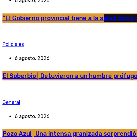
6 agosto, 2026
“El Gobierno provincial tiene a la salud como u
Policiales
6 agosto, 2026
El Soberbio│Detuvieron a un hombre prófugo 
General
6 agosto, 2026
Pozo Azul│Una intensa granizada sorprendió a