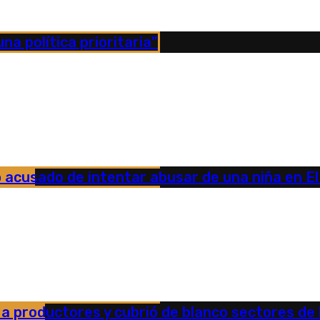
na política prioritaria”
acusado de intentar abusar de una niña en El
 productores y cubrió de blanco sectores de l