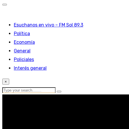
Esuchanos en vivo – FM Sol 89.3
Política
Economía
General
Policiales
Interés general
×