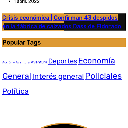
1 abril, 2022
Crisis económica | Confirman 43 despidos
en la fábrica de calzados Dass de Eldorado
Popular Tags
Economía
Deportes
Aventura
Acción y Aventura
General
Policiales
Interés general
Política