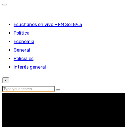
Esuchanos en vivo – FM Sol 89.3
Política
Economía
General
Policiales
Interés general
×