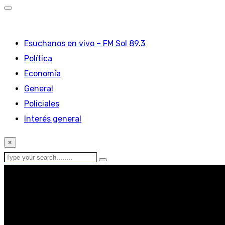
Esuchanos en vivo – FM Sol 89.3
Política
Economía
General
Policiales
Interés general
×