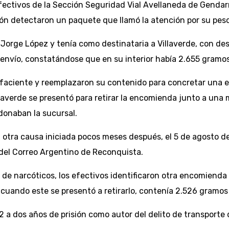
 efectivos de la Sección Seguridad Vial Avellaneda de Genda
n detectaron un paquete que llamó la atención por su peso, 
rge López y tenía como destinataria a Villaverde, con destin
 envío, constatándose que en su interior había 2.655 gramo
efaciente y reemplazaron su contenido para concretar una ent
laverde se presentó para retirar la encomienda junto a una
onaban la sucursal.
otra causa iniciada pocos meses después, el 5 de agosto de 
 del Correo Argentino de Reconquista.
r de narcóticos, los efectivos identificaron otra encomiend
 cuando este se presentó a retirarlo, contenía 2.526 gramo
a dos años de prisión como autor del delito de transporte d