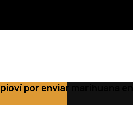
pioví por enviar marihuana e