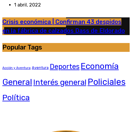
1 abril, 2022
Crisis económica | Confirman 43 despidos
en la fábrica de calzados Dass de Eldorado
Popular Tags
Economía
Deportes
Aventura
Acción y Aventura
General
Policiales
Interés general
Política