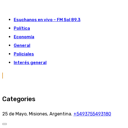
Skip
to
Esuchanos en vivo – FM Sol 89.3
content
Política
Economía
General
Policiales
Interés general
Categories
25 de Mayo, Misiones, Argentina.
+5493755493180