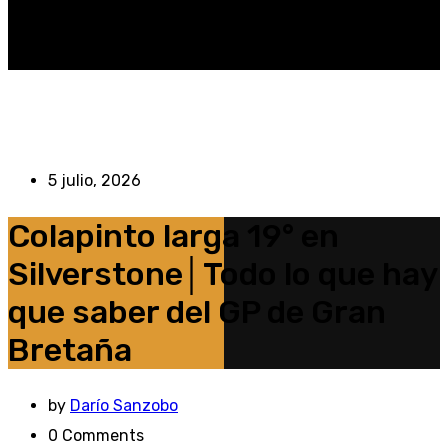
5 julio, 2026
Colapinto larga 19° en
Silverstone│Todo lo que hay
que saber del GP de Gran
Bretaña
by
Darío Sanzobo
0
Comments