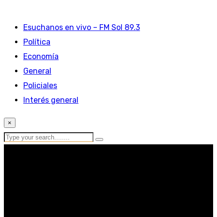
Esuchanos en vivo – FM Sol 89.3
Política
Economía
General
Policiales
Interés general
×