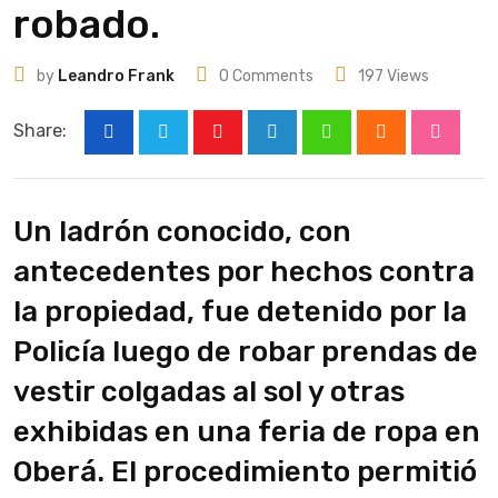
robado.
by
Leandro Frank
0
Comments
197
Views
Share:
Youtube
LinkedIn
Whatsapp
Cloud
Stumbl
Un ladrón conocido, con
antecedentes por hechos contra
la propiedad, fue detenido por la
Policía luego de robar prendas de
vestir colgadas al sol y otras
exhibidas en una feria de ropa en
Oberá. El procedimiento permitió