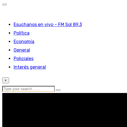
Esuchanos en vivo – FM Sol 89.3
Política
Economía
General
Policiales
Interés general
×