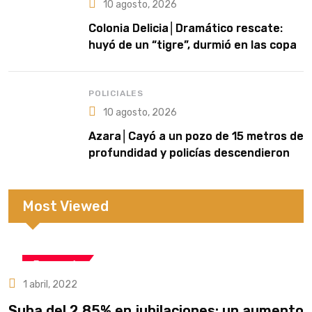
10 agosto, 2026
Colonia Delicia│Dramático rescate:
huyó de un “tigre”, durmió en las copas
de los árboles y sobrevivió varios días
perdido en el monte
POLICIALES
10 agosto, 2026
Azara│Cayó a un pozo de 15 metros de
profundidad y policías descendieron
con sogas para rescatarlo
Most Viewed
Economía
1 abril, 2022
Suba del 2,85% en jubilaciones: un aumento