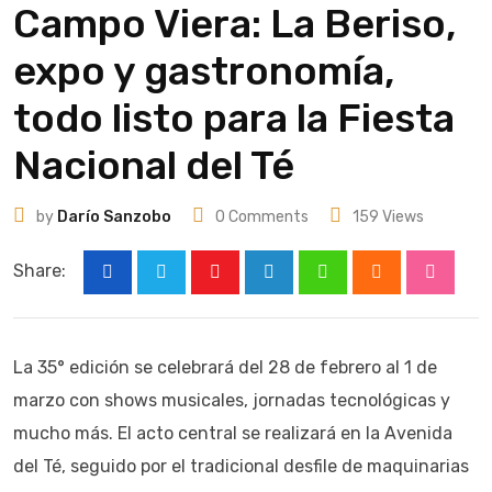
Campo Viera: La Beriso,
expo y gastronomía,
todo listo para la Fiesta
Nacional del Té
by
Darío Sanzobo
0
Comments
159
Views
Share:
Youtube
LinkedIn
Whatsapp
Cloud
Stumbl
La 35° edición se celebrará del 28 de febrero al 1 de
marzo con shows musicales, jornadas tecnológicas y
mucho más. El acto central se realizará en la Avenida
del Té, seguido por el tradicional desfile de maquinarias