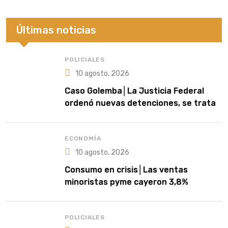
Últimas noticias
POLICIALES
10 agosto, 2026
Caso Golemba│La Justicia Federal
ordenó nuevas detenciones, se trata
de seis policías en actividad y tres
retirados
ECONOMÍA
10 agosto, 2026
Consumo en crisis│Las ventas
minoristas pyme cayeron 3,8%
interanual en julio, según CAME
POLICIALES