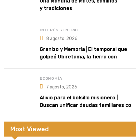
Una Mañana de Mates, caminos
y tradiciones
INTERÉS GENERAL
8 agosto, 2026
Granizo y Memoria│El temporal que
golpeó Ubiretama, la tierra con
História para los Frank de 25 de Mayo
ECONOMÍA
7 agosto, 2026
Alivio para el bolsillo misionero |
Buscan unificar deudas familiares con
cuotas accesibles y tasas del 35%
Most Viewed