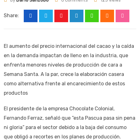
by
Darío Sanzobo
0
Comments
123
Views
Share:
Youtube
LinkedIn
Whatsapp
Cloud
Stumbl
El aumento del precio internacional del cacao y la caída
en la demanda impactan de lleno en la industria, que
enfrenta menores niveles de producción de cara a
Semana Santa. A la par, crece la elaboración casera
como alternativa frente al encarecimiento de estos
productos
El presidente de la empresa Chocolate Colonial,
Fernando Ferraz, señaló que “esta Pascua pasa sin pena
ni gloria” para el sector debido a la baja del consumo
que obligó a recortes en los planes de producción.