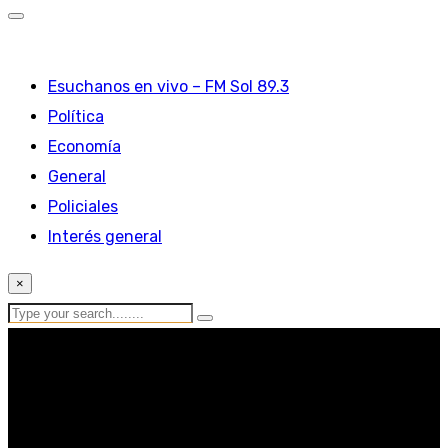
Esuchanos en vivo – FM Sol 89.3
Política
Economía
General
Policiales
Interés general
×