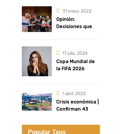
que no alcanza frente a la
pérdida del poder
31 mayo, 2022
adquisitivo
Opinión:
Decisiones que
marcan la
diferencia | Por
Fernando
17 julio, 2026
Retamozo
Copa Mundial de
la FIFA 2026
| Crecen las
versiones sobre
quién sería la
1 abril, 2022
artista que cante
Crisis económica |
el Himno Nacional
Confirman 43
en la final
despidos en la
fábrica de
calzados Dass de
Popular Tags