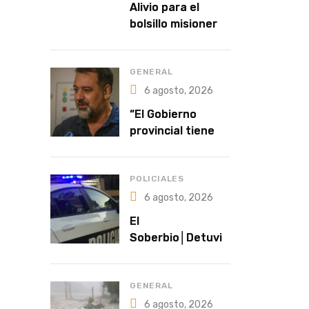
Alivio para el
bolsillo misionero |
Buscan unificar
deudas familiares
con cuotas
GENERAL
accesibles y
6 agosto, 2026
tasas del 35%
“El Gobierno
provincial tiene a
la salud como una
política
prioritaria”
POLICIALES
6 agosto, 2026
El
Soberbio│Detuvie
ron a un hombre
prófugo acusado
de intentar
GENERAL
abusar de una
6 agosto, 2026