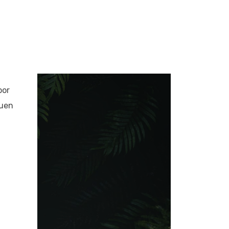
por
guen
.