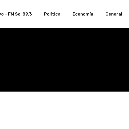
o – FM Sol 89.3
Política
Economía
General