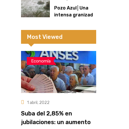
niña en El
Pozo Azul│Una
Soberbio
intensa granizada
sorprendió a
productores y
cubrió de blanco
Most Viewed
sectores de la
zona rural
Economía
1 abril, 2022
Suba del 2,85% en
jubilaciones: un aumento