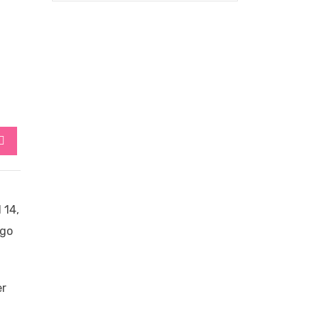
StumbleUpon
 14,
ago
er