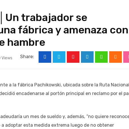
e│Un trabajador se
una fábrica y amenaza con
de hambre
Share:
0
Views
Youtube
LinkedIn
Whatsapp
Cloud
nte a la fábrica Pachikowski, ubicada sobre la Ruta Nacional
decidió encadenarse al portón principal en reclamo por el p
 adeudaría un mes de sueldo y, además, “no quiere reconoc
vó a adoptar esta medida extrema luego de no obtener