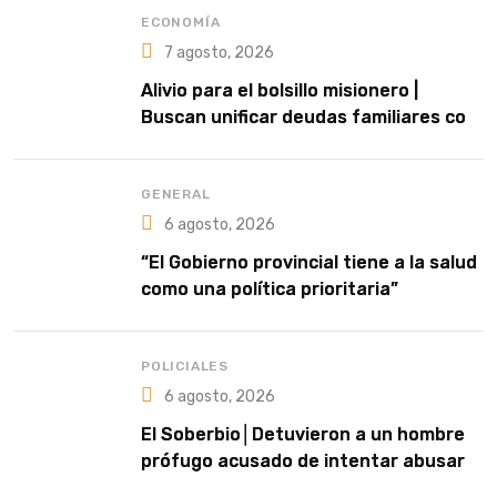
ECONOMÍA
7 agosto, 2026
Alivio para el bolsillo misionero |
Buscan unificar deudas familiares con
cuotas accesibles y tasas del 35%
GENERAL
6 agosto, 2026
“El Gobierno provincial tiene a la salud
como una política prioritaria”
POLICIALES
6 agosto, 2026
El Soberbio│Detuvieron a un hombre
prófugo acusado de intentar abusar
de una niña en El Soberbio