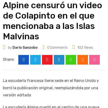
Alpine censuró un video
de Colapinto en el que
mencionaba a las Islas
Malvinas
by
Darío Sanzobo
0
Comments
102
Views
Share:
Youtube
LinkedIn
Whatsapp
Cloud
Stumbl
La escudería francesa tiene sede en el Reino Unido y
borró la publicación original, reemplazándola por una
versión editada
La escudería Alpine quedó en el centro de una nueva