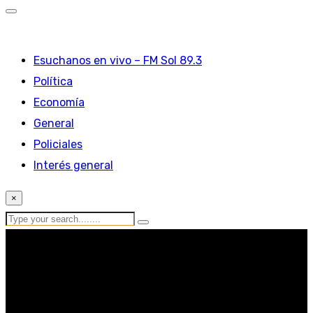
Esuchanos en vivo – FM Sol 89.3
Política
Economía
General
Policiales
Interés general
×