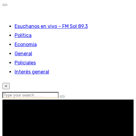
Esuchanos en vivo – FM Sol 89.3
Política
Economía
General
Policiales
Interés general
×