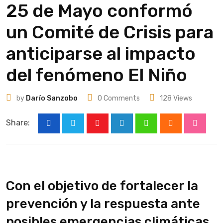
25 de Mayo conformó
un Comité de Crisis para
anticiparse al impacto
del fenómeno El Niño
by
Darío Sanzobo
0
Comments
128
Views
Share:
Youtube
LinkedIn
Whatsapp
Cloud
Stumbl
Con el objetivo de fortalecer la
prevención y la respuesta ante
posibles emergencias climáticas,